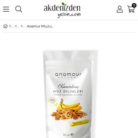
0
Anamur Muzu Kurusu Cips Muz (Şekersiz) Kuru Meyve Kıtırı (25 gr)